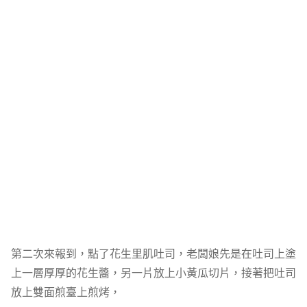
第二次來報到，點了花生里肌吐司，老闆娘先是在吐司上塗
上一層厚厚的花生醬，另一片放上小黃瓜切片，接著把吐司
放上雙面煎臺上煎烤，