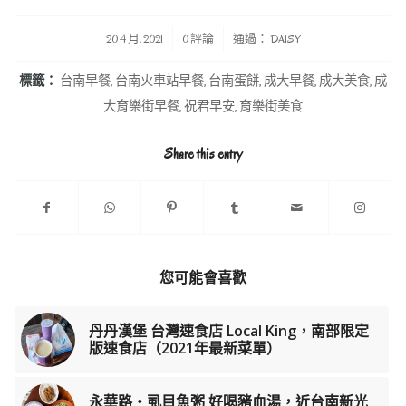
/
/
20 4 月, 2021
0 評論
通過：
DAISY
標籤：
台南早餐
,
台南火車站早餐
,
台南蛋餅
,
成大早餐
,
成大美食
,
成
大育樂街早餐
,
祝君早安
,
育樂街美食
Share this entry
您可能會喜歡
丹丹漢堡 台灣速食店 Local King，南部限定
版速食店（2021年最新菜單）
永華路‧虱目魚粥 好喝豬血湯，近台南新光