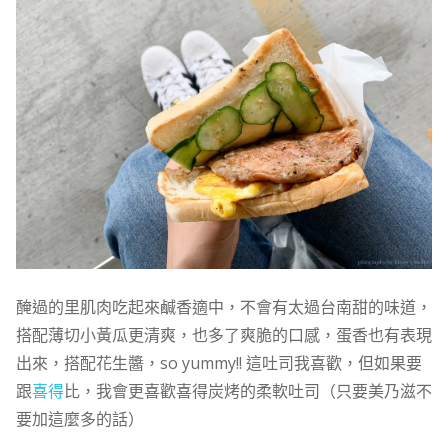
醃過的里肌肉吃起來鹹香適中，不會有太過台南甜的味道，
搭配薄切小黃瓜更清爽，也多了爽脆的口感，蛋香也有表現
出來，搭配花生醬，so yummy!! 這吐司我喜歡，但如果要
跟
喜得
比，我會更喜歡喜得炭烤的柔軟吐司（只要美乃滋不
要加這麼多的話）