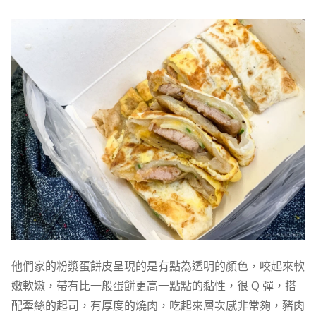
他們家的粉漿蛋餅皮呈現的是有點為透明的顏色，咬起來軟
嫩軟嫩，帶有比一般蛋餅更高一點點的黏性，很 Q 彈，搭
配牽絲的起司，有厚度的燒肉，吃起來層次感非常夠，豬肉