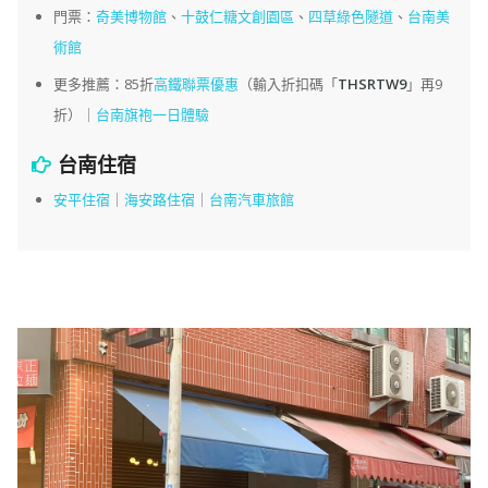
門票：
奇美博物館
、
十鼓仁糖文創園區
、
四草綠色隧道
、
台南美
術館
更多推薦：85折
高鐵聯票優惠
（輸入折扣碼「
THSRTW9
」再9
折）｜
台南旗袍一日體驗
台南住宿
安平住宿
｜
海安路住宿
｜
台南汽車旅館