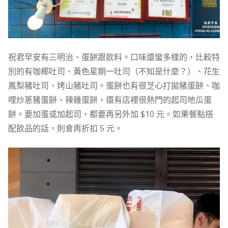
祝君早安有三明治、蛋餅跟飲料。口味還蠻多樣的，比較特
別的有咖椰吐司、黃色星期一吐司（不知是什麼？）、花生
鳳梨豬吐司、烤山豬吐司。蛋餅也有很芝心打拋豬蛋餅、咖
哩炒蔥豬蛋餅、辣雞蛋餅，還有店裡很熱門的起司地瓜蛋
餅。要加蛋或加起司，都要再另外加 $10 元。如果餐點搭
配飲品的話，則會再折扣 5 元。