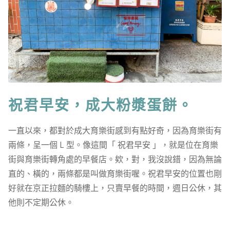
祝君早安，成大粉漿蛋餅。
一直以來，都對於成大育樂街感到有點好奇，因為育樂街有
兩條，呈一個 L 型。像這間「 祝君早安 」，就是位在育樂
街與育樂街轉角處的早餐店。欸，對，我沒說錯，因為無論
直的、橫的，兩條都是叫做育樂街喔。祝君早安的位置也剛
好就在京正拉麵的騎樓上，只賣早餐的時間，週日公休，其
他則不定期公休。