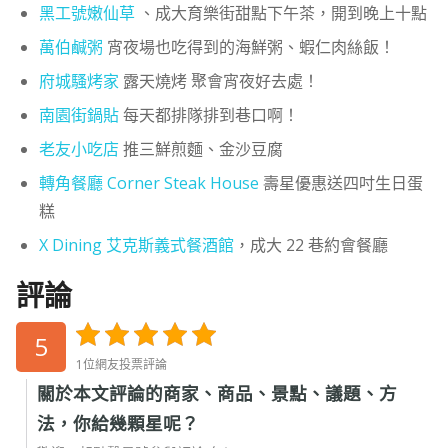
黑工號嫩仙草
、成大育樂街甜點下午茶，開到晚上十點
萬伯鹹粥
宵夜場也吃得到的海鮮粥、蝦仁肉絲飯！
府城騷烤家
露天燒烤 聚會宵夜好去處！
南園街鍋貼
每天都排隊排到巷口啊！
老友小吃店
推三鮮煎麵、金沙豆腐
轉角餐廳 Corner Steak House
壽星優惠送四吋生日蛋
糕
X Dining 艾克斯義式餐酒館
，成大 22 巷約會餐廳
評論
5
1位網友投票評論
關於本文評論的商家、商品、景點、議題、方
法，你給幾顆星呢？