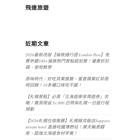
飛達旅遊
近期文章
2026最新改版【倫敦通行證 London Pass】免
費參觀100+倫敦熱門景點超划算！優惠折扣
碼、使用教學
原味時代｜好吃貝果推薦，蜜香蘋果紅茶限
時回歸！10多種口味吃不膩！
【札幌景點】必買「北海道樂享周遊券」攻
略！實測現省 $1,000 日幣與札幌一日遊行程
規劃
【2026札幌住宿推薦】札幌線流飯店Sapporo
stream hotel 直通地鐵薄野站！摩天輪景觀
房、超強北海道食材早餐！