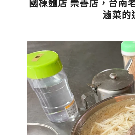
國棟麵店 崇善店，台南
滷菜的