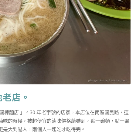
地老店。
國棟麵店 」。30 年老字號的店家，本店位在南區國民路，這
滷味的時候，被超便宜的滷味價格給嚇到，點一碗麵，點一盤
更是大到嚇人，兩個人一起吃才吃得完。