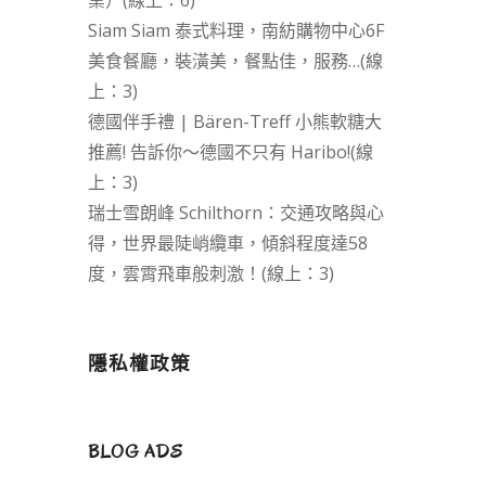
業）(線上：6)
Siam Siam 泰式料理，南紡購物中心6F
美食餐廳，裝潢美，餐點佳，服務…(線
上：3)
德國伴手禮 | Bären-Treff 小熊軟糖大
推薦! 告訴你～德國不只有 Haribo!(線
上：3)
瑞士雪朗峰 Schilthorn：交通攻略與心
得，世界最陡峭纜車，傾斜程度達58
度，雲霄飛車般刺激！(線上：3)
隱私權政策
BLOG ADS