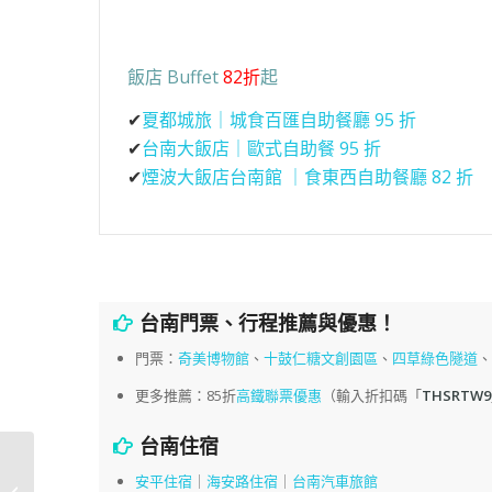
飯店 Buffet
82折
起
✔
夏都城旅｜城食百匯自助餐廳 95 折
✔
台南大飯店｜歐式自助餐 95 折
✔
煙波大飯店台南館 ｜食東西自助餐廳 82 折
台南門票、行程推薦與優惠！
門票：
奇美博物館
、
十鼓仁糖文創園區
、
四草綠色隧道
更多推薦：85折
高鐵聯票優惠
（輸入折扣碼「
THSRTW9
台南住宿
黃火木舊台味冰店 / 原
安平住宿
｜
海安路住宿
｜
台南汽車旅館
江水號海安店，古早味