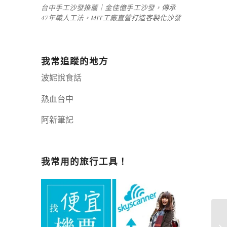
台中手工沙發推薦｜金佳億手工沙發，傳承
47年職人工法，MIT工廠直營打造客製化沙發
我常追蹤的地方
波妮說食話
熱血台中
阿新筆記
嘉義+1 | 嘉義加一
辣個露營
我常用的旅行工具！