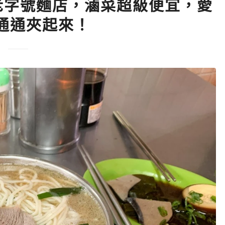
老字號麵店，滷菜超級便宜，愛
通通夾起來！