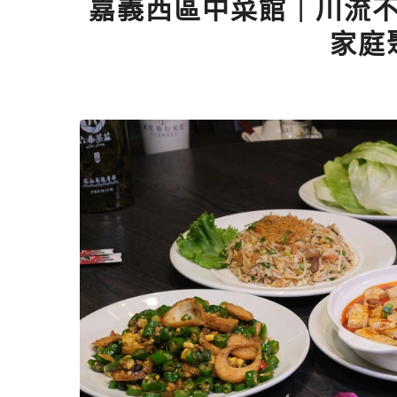
嘉義西區中菜館｜川流
家庭