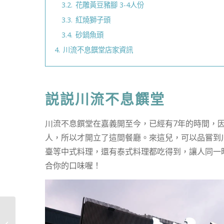
3.2.
花雕黃豆豬腳 3-4人份
3.3.
紅燒獅子頭
3.4.
砂鍋魚頭
4.
川流不息饌堂店家資訊
説説川流不息饌堂
川流不息饌堂在嘉義開至今，已經有7年的時間，
人，所以才開立了這間餐廳。來這兒，可以品嘗到
臺等中式料理，還有泰式料理都吃得到，讓人同一
合你的口味喔！
Vita Codes 穀豆植物蛋
白｜一包有20g蛋白質，