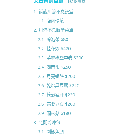
文章精選目錄
[點我隱藏]
1.
説説川流不息饌堂
1.1.
店內環境
2.
川流不息饌堂菜單
2.1.
冷泡茶 $80
2.2.
桂花炒 $420
2.3.
芋絲椒鹽中卷 $300
2.4.
湖南蛋 $250
2.5.
月亮蝦餅 $200
2.6.
乾炒臭豆腐 $220
2.7.
乾煎豬肝 $220
2.8.
麻婆豆腐 $200
2.9.
雨來菇 $180
3.
宅配冷凍包
3.1.
剁椒魚頭