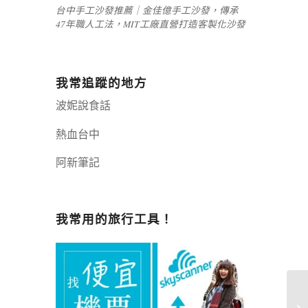
台中手工沙發推薦｜金佳億手工沙發，傳承
47年職人工法，MIT工廠直營打造客製化沙發
我常追蹤的地方
波妮說食話
熱血台中
阿新筆記
嘉義+1 | 嘉義加一
辣個露營
我常用的旅行工具！