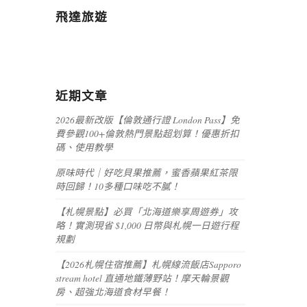
飛達旅遊
近期文章
2026最新改版【倫敦通行證 London Pass】免
費參觀100+倫敦熱門景點超划算！優惠折扣
碼、使用教學
原味時代｜好吃貝果推薦，蜜香蘋果紅茶限
時回歸！10多種口味吃不膩！
【札幌景點】必買「北海道樂享周遊券」攻
略！實測現省 $1,000 日幣與札幌一日遊行程
規劃
【2026札幌住宿推薦】札幌線流飯店Sapporo
stream hotel 直通地鐵薄野站！摩天輪景觀
房、超強北海道食材早餐！