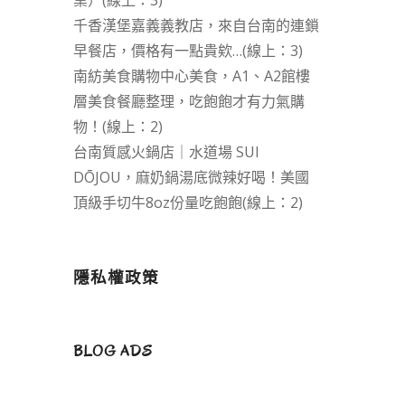
業）(線上：3)
千香漢堡嘉義義教店，來自台南的連鎖
早餐店，價格有一點貴欸…(線上：3)
南紡美食購物中心美食，A1、A2館樓
層美食餐廳整理，吃飽飽才有力氣購
物！(線上：2)
台南質感火鍋店｜水道場 SUI
DŌJOU，麻奶鍋湯底微辣好喝！美國
頂級手切牛8oz份量吃飽飽(線上：2)
隱私權政策
BLOG ADS