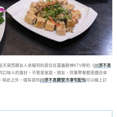
這天黛西跟友人來報到的是位在嘉義歌神KTV旁的《
川流不息
同口味人的喜好，不管是家庭、朋友、同事聚餐都很適合來
。除此之外，還有提供
川流不息饌堂冷凍宅配包
可以線上訂