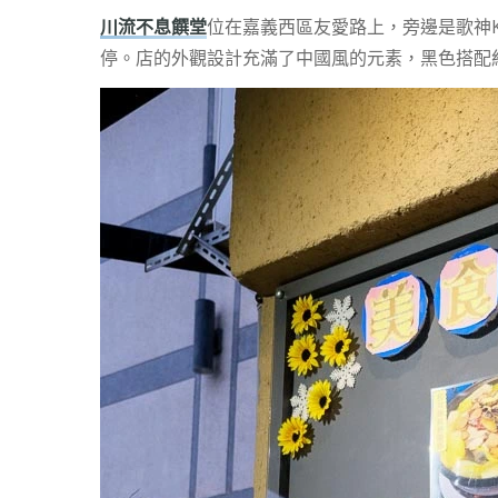
川流不息饌堂
位在嘉義西區友愛路上，旁邊是歌神
停。店的外觀設計充滿了中國風的元素，黑色搭配