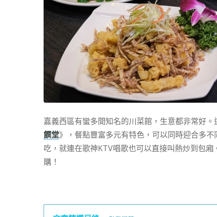
嘉義西區有蠻多間知名的川菜館，生意都非常好。
饌堂
》，餐點豐富多元有特色，可以同時迎合多不
吃，就連在歌神KTV唱歌也可以直接叫熱炒到包廂
購！