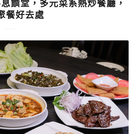
不息饌堂，多元菜系熱炒餐廳，
聚餐好去處