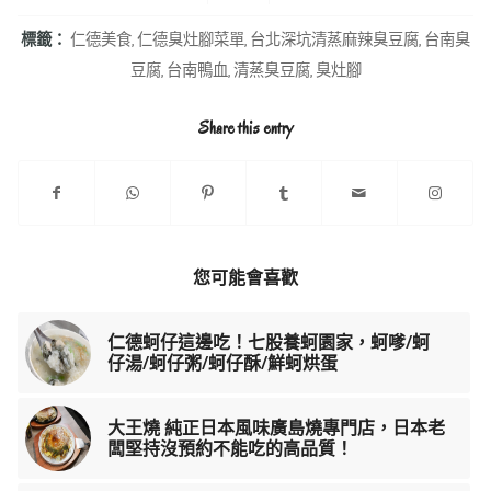
標籤：
仁德美食
,
仁德臭灶腳菜單
,
台北深坑清蒸麻辣臭豆腐
,
台南臭
豆腐
,
台南鴨血
,
清蒸臭豆腐
,
臭灶腳
Share this entry
您可能會喜歡
仁德蚵仔這邊吃！七股養蚵園家，蚵嗲/蚵
仔湯/蚵仔粥/蚵仔酥/鮮蚵烘蛋
大王燒 純正日本風味廣島燒專門店，日本老
闆堅持沒預約不能吃的高品質！