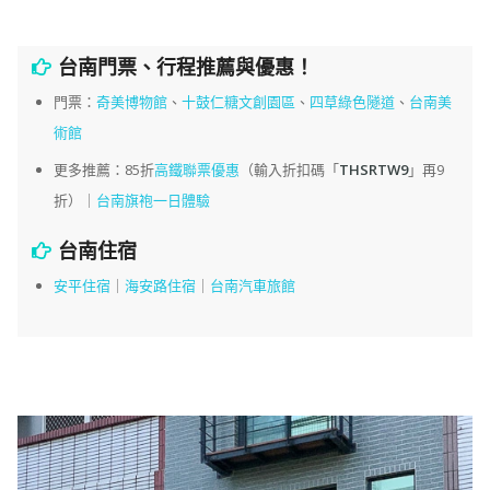
台南門票、行程推薦與優惠！
門票：
奇美博物館
、
十鼓仁糖文創園區
、
四草綠色隧道
、
台南美
術館
更多推薦：85折
高鐵聯票優惠
（輸入折扣碼「
THSRTW9
」再9
折）｜
台南旗袍一日體驗
台南住宿
安平住宿
｜
海安路住宿
｜
台南汽車旅館