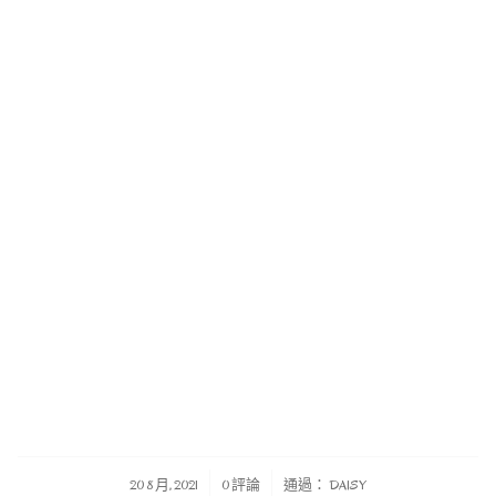
/
/
20 8 月, 2021
0 評論
通過：
DAISY