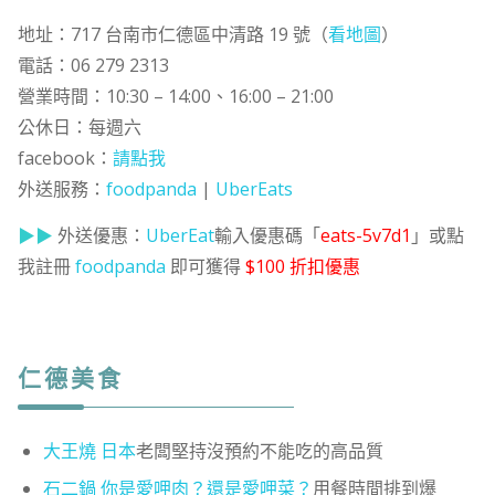
地址：717 台南市仁德區中清路 19 號（
看地圖
）
電話：06 279 2313
營業時間：10:30 – 14:00、16:00 – 21:00
公休日：每週六
facebook：
請點我
外送服務：
foodpanda
|
UberEats
▶▶
外送優惠：
UberEat
輸入優惠碼「
eats-5v7d1
」或點
我註冊
foodpanda
即可獲得
$100 折扣優惠
仁德美食
大王燒
日本
老闆堅持沒預約不能吃的高品質
石二鍋 你是愛呷肉？還是愛呷菜？
用餐時間排到爆