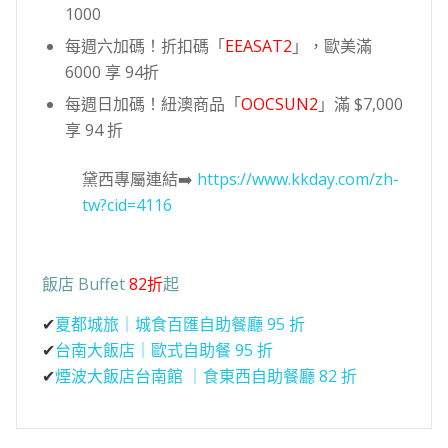
1000
每週六加碼！折扣碼「
EEASAT2
」，歐美滿
6000 享 94折
每週日加碼！紐澳商品「
OOCSUN2
」滿 $7,000
享 94 折
黛西專屬連結➡️
https://www.kkday.com/zh-
tw?cid=4116
飯店 Buffet
82折
起
✔
夏都城旅｜城食百匯自助餐廳 95 折
✔
台南大飯店｜歐式自助餐 95 折
✔
煙波大飯店台南館 ｜食東西自助餐廳 82 折