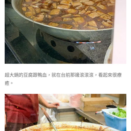
超大鍋的豆腐跟鴨血，就在台前那邊滾滾滾，看起來很療
癒。