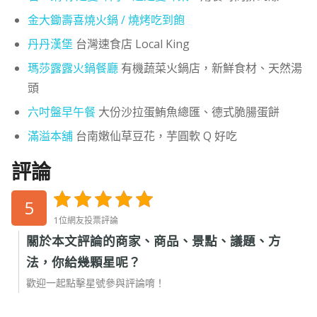
金大鋤壽喜燒火鍋 / 燒烤吃到飽
丹丹漢堡
台灣速食店 Local King
瑪莎露露火鍋餐廳
有機蔬菜火鍋店，新鮮食材、天然湯
頭
六吋盤早午餐
大份沙拉蛋鮪魚總匯、德式脆腸蛋餅
滿溢本舖
台南嫩仙草豆花，芋圓軟 Q 好吃
評論
5
1位網友投票評論
關於本文評論的商家、商品、景點、議題、方
法，你給幾顆星呢？
歡迎一起點擊星號參與評論唷！