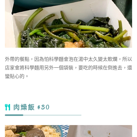
外帶的餐點，因為怕科學麵會泡在湯中太久變太軟爛，所以
店家會將科學麵用另外一個袋裝，要吃的時候在倒進去，還
蠻貼心的。
肉燥飯 $30