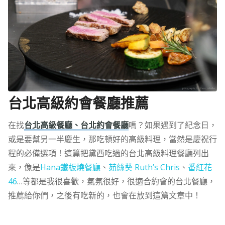
台北高級約會餐廳推薦
在找
台北高級餐廳、台北約會餐廳
嗎？如果遇到了紀念日，
或是要幫另一半慶生，那吃頓好的高級料理，當然是慶祝行
程的必備選項！這篇把黛西吃過的台北高級料理餐廳列出
來，像是
Hana鐵板燒餐廳
、
茹絲葵 Ruth’s Chris
、
番紅花
46
…等都是我很喜歡，氣氛很好，很適合約會的台北餐廳，
推薦給你們，之後有吃新的，也會在放到這篇文章中！