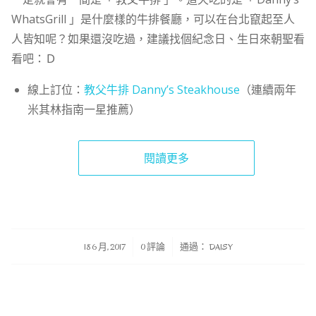
WhatsGrill 」是什麼樣的牛排餐廳，可以在台北竄起至人
人皆知呢？如果還沒吃過，建議找個紀念日、生日來朝聖看
看吧：Ｄ
線上訂位：
教父牛排 Danny’s Steakhouse
（連續兩年
米其林指南一星推薦）
閱讀更多
/
/
18 6 月, 2017
0 評論
通過：
DAISY