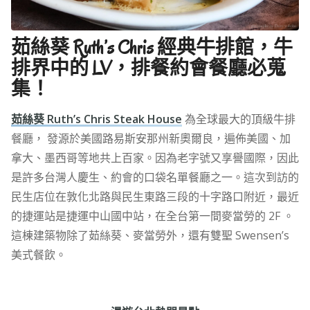
茹絲葵 Ruth’s Chris 經典牛排館，牛
排界中的 LV，排餐約會餐廳必蒐
集！
茹絲葵 Ruth’s Chris Steak House
為全球最大的頂級牛排
餐廳， 發源於美國路易斯安那州新奧爾良，遍佈美國、加
拿大、墨西哥等地共上百家。因為老字號又享譽國際，因此
是許多台灣人慶生、約會的口袋名單餐廳之一。這次到訪的
民生店位在敦化北路與民生東路三段的十字路口附近，最近
的捷運站是捷運中山國中站，在全台第一間麥當勞的 2F 。
這棟建築物除了茹絲葵、麥當勞外，還有雙聖 Swensen’s
美式餐飲。