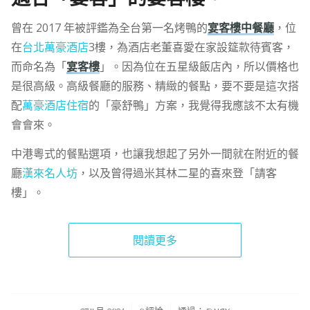
曾在 2017 年被評鑑為全台第一名烤鴨的
宴客樓中餐廳
，位
在
台北萬豪酒店
3樓，為酒店老董喜愛在家設筵款待賓客，
而命名為「
宴客樓
」。因為位在五星級飯店內，所以價格也
是很高級。高級餐廳的服務、精緻的餐點，要不要是這次搭
配
萬豪酒店住宿
的「豪舒鴨」方案，我覺得我應該不太有機
會會來。
中港粵式的餐點選項，也讓我想起了另外一間就在附近的餐
廳
漢來名人坊
，以及曾得過米其林二星的喜來登「請客
樓」。
閱讀更多