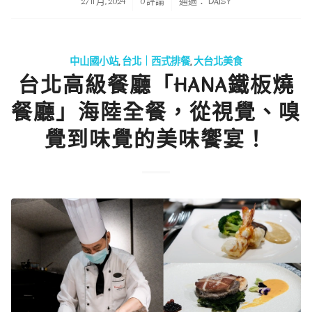
/
/
27 11 月, 2024
0 評論
通過：
DAISY
中山國小站
,
台北｜西式排餐
,
大台北美食
台北高級餐廳「HANA鐵板燒
餐廳」海陸全餐，從視覺、嗅
覺到味覺的美味饗宴！