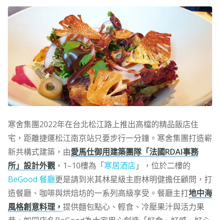
寒舍集團2022年在台北松江路上推出高檔的精品飯店住
宅，距離捷運松江南京站只要步行一分鐘。寒舍集團打造嶄
新共構式建築，由
愛馬仕御用建築團隊「法國RDAI事務
所」設計外觀
，1–10樓為「
寒居酒店
」，位於二樓的
BeGood 餐廳
更是請到米其林星級主廚林明健擔任顧問，打
造餐廳、咖啡與烘焙坊的一系列高級享受。餐廳主打
地中海
風格創意料理，
提供麵包點心、輕食、冷壓果汁與活力果