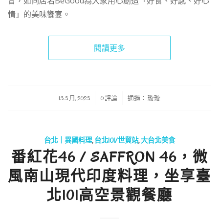
昔，如同店名BeGood為大家用心創造「好食、好感、好心
情」的美味饗宴。
閱讀更多
/
/
13 3 月, 2023
0 評論
通過：
璇璇
台北｜異國料理
,
台北101/世貿站
,
大台北美食
番紅花46 / SAFFRON 46，微
風南山現代印度料理，坐享臺
北101高空景觀餐廳