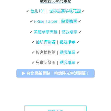
漫遊台北熱門景點
✔
台北101
|
世界最高秘境花園
✔
✔
i-Ride Taipei
|
點我購票
✔
✔
美麗華摩天輪
|
點我購票
✔
✔
袖珍博物館
|
點我購票
✔
✔ 故宮博物館 |
點我購票
✔
✔ 兒童新樂園 |
點我購票
✔
▶ 台北最新景點｜榕錦時光生活園區！