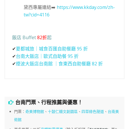
黛西專屬連結➡️
https://www.kkday.com/zh-
tw?cid=4116
飯店 Buffet
82折
起
✔
夏都城旅｜城食百匯自助餐廳 95 折
✔
台南大飯店｜歐式自助餐 95 折
✔
煙波大飯店台南館 ｜食東西自助餐廳 82 折
台南門票、行程推薦與優惠！
門票：
奇美博物館
、
十鼓仁糖文創園區
、
四草綠色隧道
、
台南美
術館