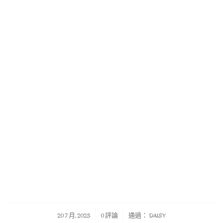
/
/
20 7 月, 2023
0 評論
通過：
DAISY