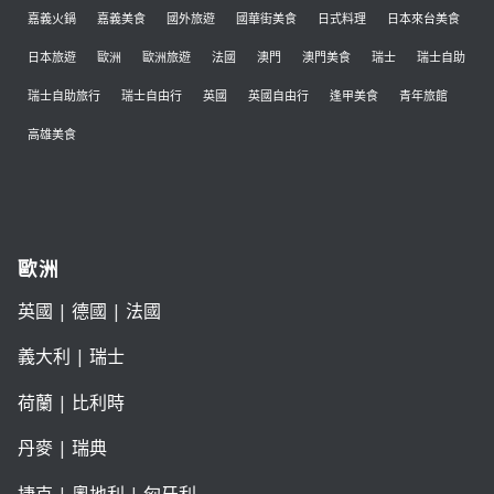
嘉義火鍋
嘉義美食
國外旅遊
國華街美食
日式料理
日本來台美食
日本旅遊
歐洲
歐洲旅遊
法國
澳門
澳門美食
瑞士
瑞士自助
瑞士自助旅行
瑞士自由行
英國
英國自由行
逢甲美食
青年旅館
高雄美食
歐洲
英國
|
德國
|
法國
義大利
|
瑞士
荷蘭
|
比利時
丹麥
|
瑞典
捷克
|
奧地利
|
匈牙利