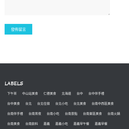
LABELS
下午茶
中山站美食
仁德美食
北海道
台中
台中伴手禮
台中美食
台北
台北住宿
台北小吃
台北美食
台南中西區美食
台南伴手禮
台南宵夜
台南小吃
台南景點
台南東區美食
台南火鍋
台南美食
台南飲料
嘉義
嘉義小吃
嘉義早午餐
嘉義早餐