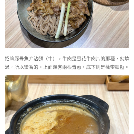
招牌豚骨魚介沾麵（牛），牛肉是雪花牛肉片的那種，炙燒
過，所以蠻香的。上面還有兩根青蔥，底下則是蕎麥細麵。