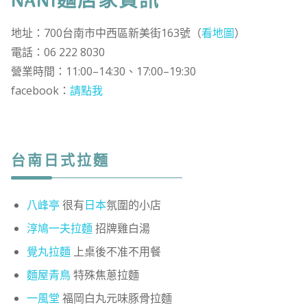
NANI麵店家資訊
地址：700台南市中西區新美街163號（
看地圖
）
電話：06 222 8030
營業時間：11:00–14:30、17:00–19:30
facebook：
請點我
台南日式拉麵
八峰亭
很有
日本
氛圍的小店
淳鳩一夫拉麵
招牌雞白湯
覺丸拉麵
上桌後不准不用餐
麵屋青鳥
特殊焦蔥拉麵
一風堂
福岡白丸元味豚骨拉麵