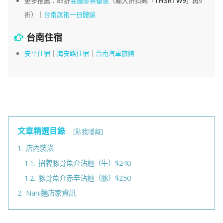
更多推薦：85折
高鐵聯票優惠
（輸入折扣碼「
THSRTW9
」再9
折）｜
台南旗袍一日體驗
台南住宿
安平住宿
｜
海安路住宿
｜
台南汽車旅館
文章精選目錄
[點我隱藏]
1.
店內裝潢
1.1.
招牌豚骨魚介沾麵（牛）$240
1.2.
豚骨魚介赤辛沾麵（豚）$250
2.
Nani麵店家資訊