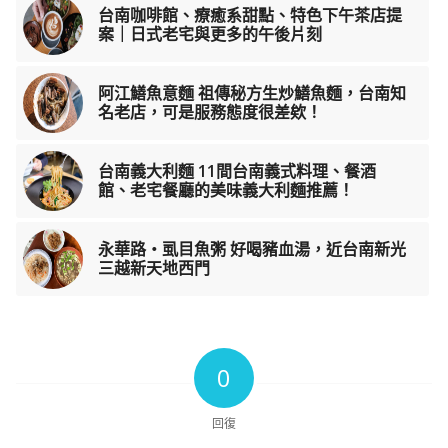
台南咖啡館、療癒系甜點、特色下午茶店提
案｜日式老宅與更多的午後片刻
阿江鱔魚意麵 祖傳秘方生炒鱔魚麵，台南知
名老店，可是服務態度很差欸！
台南義大利麵 11間台南義式料理、餐酒
館、老宅餐廳的美味義大利麵推薦！
永華路‧虱目魚粥 好喝豬血湯，近台南新光
三越新天地西門
0
回復