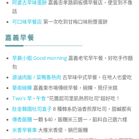
阿婆古早味蛋餅
嘉義忠孝路銅板價早餐店，便宜到不像
話
可口味早餐店
第一次吃到甘梅口味粉漿蛋餅
嘉義早餐
早晨小姐 Good morning
嘉義老宅早午餐，好吃手作麵
包
源滷肉飯 / 菜鴨魯熟肉
古早味中式早餐，在地人也愛吃
華南碗粿
嘉義東市場傳統早餐，碗粿、筒仔米糕
Two’s 早 • 午食
“花醬起司里肌熱煎吐司”超好吃！
肚金韓國吐司盒子
8 種韓系奶油香煎厚吐司，甜鹹都有
傳香飯糰
一顆 $40，飯糰米三選一，餡料自己選六樣
米香早餐車
大推米香堡、鍋巴飯糰