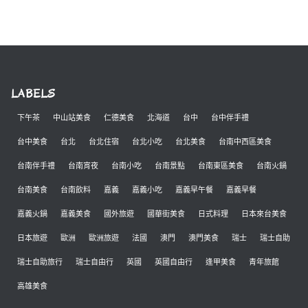
LABELS
下午茶
中山站美食
仁德美食
北海道
台中
台中伴手禮
台中美食
台北
台北住宿
台北小吃
台北美食
台南中西區美食
台南伴手禮
台南宵夜
台南小吃
台南景點
台南東區美食
台南火鍋
台南美食
台南飲料
嘉義
嘉義小吃
嘉義早午餐
嘉義早餐
嘉義火鍋
嘉義美食
國外旅遊
國華街美食
日式料理
日本來台美食
日本旅遊
歐洲
歐洲旅遊
法國
澳門
澳門美食
瑞士
瑞士自助
瑞士自助旅行
瑞士自由行
英國
英國自由行
逢甲美食
青年旅館
高雄美食