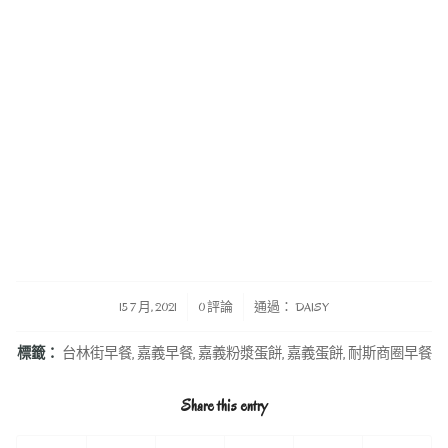
/
/
15 7 月, 2021
0 評論
通過：
DAISY
標籤：
台林街早餐
,
嘉義早餐
,
嘉義粉漿蛋餅
,
嘉義蛋餅
,
耐斯商圈早餐
Share this entry