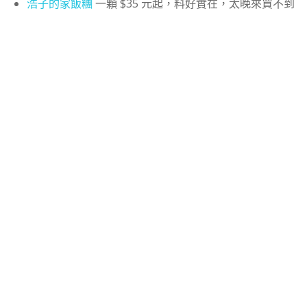
浩子的家飯糰
一顆 $35 元起，料好實在，太晚來買不到