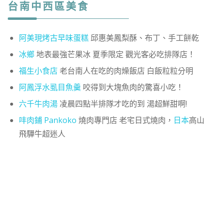
台南中西區美食
阿美現烤古早味蛋糕
邱惠美鳳梨酥、布丁、手工餅乾
冰鄉
地表最強芒果冰 夏季限定 觀光客必吃排隊店！
福生小食店
老台南人在吃的肉燥飯店 白飯粒粒分明
阿鳳浮水虱目魚羹
咬得到大塊魚肉的驚喜小吃！
六千牛肉湯
凌晨四點半排隊才吃的到 湯超鮮甜啊!
㕩肉鋪 Pankoko
燒肉專門店 老宅日式燒肉，
日本
高山
飛驒牛超迷人