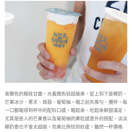
漸層色的楊枝甘露，光看顏色就超級美，從上到下是椰奶、
芒果冰沙、寒天、蒟蒻、葡萄柚，喝之前先搖勻、攪拌，每
一口都喝得到杯中的配料口感，喝起來、吃起來鮮甜滿足，
尤其是迷人的芒果香以及葡萄柚的果粒感意外的搭配，淡淡
椰奶香也不會太超過，完美比例恰到好處。雖然一杯價格