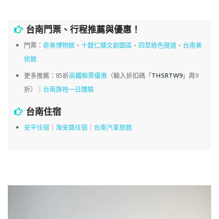
台南門票、行程推薦與優惠！
門票：
奇美博物館
、
十鼓仁糖文創園區
、
四草綠色隧道
、
台南美
術館
更多推薦：85折
高鐵聯票優惠
（輸入折扣碼「
THSRTW9
」再9
折）｜
台南旗袍一日體驗
台南住宿
安平住宿
｜
海安路住宿
｜
台南汽車旅館