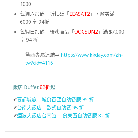
1000
每週六加碼！折扣碼「
EEASAT2
」，歐美滿
6000 享 94折
每週日加碼！紐澳商品「
OOCSUN2
」滿 $7,000
享 94 折
黛西專屬連結➡️
https://www.kkday.com/zh-
tw?cid=4116
飯店 Buffet
82折
起
✔
夏都城旅｜城食百匯自助餐廳 95 折
✔
台南大飯店｜歐式自助餐 95 折
✔
煙波大飯店台南館 ｜食東西自助餐廳 82 折