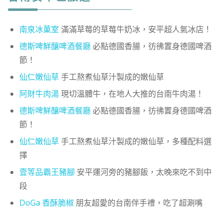
南泉冰菓室
滿滿草莓的草莓牛奶冰，安平超人氣冰店！
德斯啤鮮釀啤酒餐廳
必點德國香腸，彷彿置身德國啤酒
節！
仙仁嫩仙草
手工熬煮仙草汁製成的嫩仙草
阿財牛肉湯
現切溫體牛，在地人大推的台南牛肉湯！
德斯啤鮮釀啤酒餐廳
必點德國香腸，彷彿置身德國啤酒
節！
仙仁嫩仙草
手工熬煮仙草汁製成的嫩仙草，多種配料選
擇
壹等品霸王豬腳
安平運河旁的豬腳飯，太晚來吃不到中
段
DoGa 香酥脆椒
朋友超愛的台南伴手禮，吃了超涮嘴