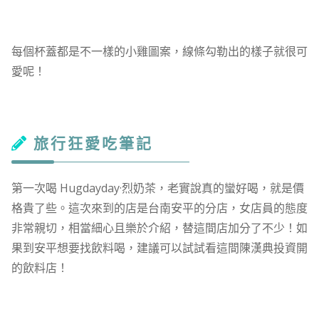
每個杯蓋都是不一樣的小雞圖案，線條勾勒出的樣子就很可
愛呢！
旅行狂愛吃筆記
第一次喝 Hugdayday·烈奶茶，老實說真的蠻好喝，就是價
格貴了些。這次來到的店是台南安平的分店，女店員的態度
非常親切，相當細心且樂於介紹，替這間店加分了不少！如
果到安平想要找飲料喝，建議可以試試看這間陳漢典投資開
的飲料店！