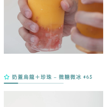
奶蓋烏龍＋珍珠 – 微糖微冰 $65