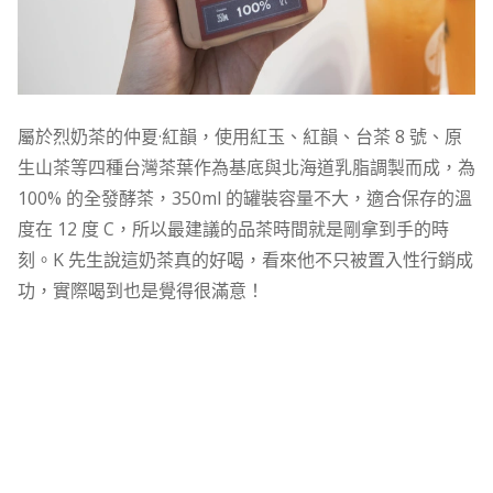
屬於烈奶茶的仲夏·紅韻，使用紅玉、紅韻、台茶 8 號、原
生山茶等四種台灣茶葉作為基底與北海道乳脂調製而成，為
100% 的全發酵茶，350ml 的罐裝容量不大，適合保存的溫
度在 12 度 C，所以最建議的品茶時間就是剛拿到手的時
刻。K 先生說這奶茶真的好喝，看來他不只被置入性行銷成
功，實際喝到也是覺得很滿意！