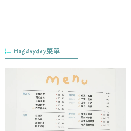
Hugdayday菜單