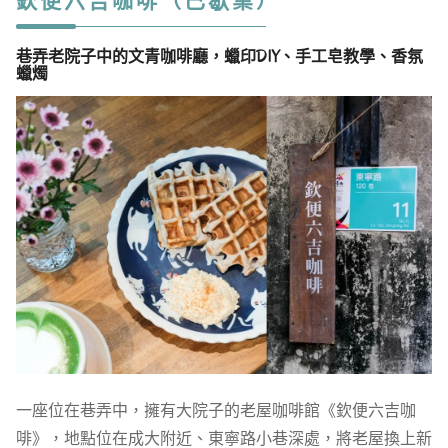
欽便六吉咖啡
（已歇業）
巷弄老院子中的文青咖啡廳，蠟印DIY、手工皂教學、香氛
蠟燭
一座位在巷弄中，擁有大院子的老屋咖啡館《欽便六吉咖
啡》，地點位在成大附近、東寧路小巷深處，將老屋換上新