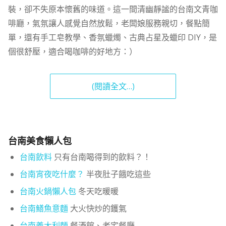
裝，卻不失原本懷舊的味道。這一間清幽靜謐的台南文青咖
啡廳，氣氛讓人感覺自然放鬆，老闆娘服務親切，餐點簡
單，還有手工皂教學、香氛蠟燭、古典占星及蠟印 DIY，是
個很舒壓，適合喝咖啡的好地方：）
(閱讀全文…)
台南美食懶人包
台南飲料
只有台南喝得到的飲料？！
台南宵夜吃什麼？
半夜肚子餓吃這些
台南火鍋懶人包
冬天吃暖暖
台南鱔魚意麵
大火快炒的鑊氣
台南義大利麵
餐酒館、老宅餐廳