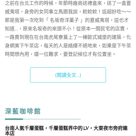
之前在台北工作的時候，年節時廠商送禮盒來，送了一盒夏
威夷塔，身旁的女同事立馬跟我說，欸欸欸！這超好吃～～
那是我第一次吃到「 名坂奇洋菓子 」的夏威夷塔，這也才
知道…，原來名坂奇的來頭不小！從原本一間民宅的店賣，
一路賣到現在在台南虎尾寮蓋上了一棟歐式城堡的建築，化
身網美下午茶店，每天的人是絡繹不絕地來，如果是下午茶
時間想內用，還一位難求，要登記候位才有位置坐。
(閱讀全文…)
深藍咖啡館
台南人氣千層蛋糕，千層蛋糕界中的 LV，大東夜市旁府連
本店