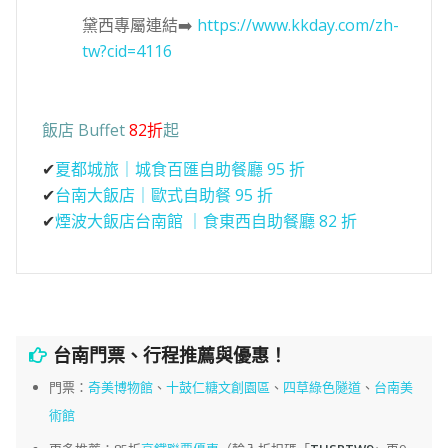
黛西專屬連結➡️
https://www.kkday.com/zh-
tw?cid=4116
飯店 Buffet
82折
起
✔
夏都城旅｜城食百匯自助餐廳 95 折
✔
台南大飯店｜歐式自助餐 95 折
✔
煙波大飯店台南館 ｜食東西自助餐廳 82 折
台南門票、行程推薦與優惠！
門票：
奇美博物館
、
十鼓仁糖文創園區
、
四草綠色隧道
、
台南美
術館