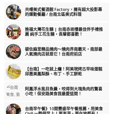
共嚐美式餐酒館 Factory，擁有超大投影幕
的運動餐廳 / 台南北區美式料理
進福大灣花生糖 | 台南赤崁樓最佳伴手禮推
薦 純手工花生糖，長輩都喜歡！
碳佐麻里精品燒肉～燒肉界南霸天，南部最
人氣燒肉店就是它！台南府前店
【台南】一吃就上癮！阿美現烤古早味蛋糕
邱惠美鳳梨酥、布丁、手工餅乾
阿鳳浮水虱目魚羹，咬得到大塊魚肉的驚喜
小吃！保安路美食我最愛這間！
台南早午餐》10間豐盛早午餐推薦，用美食
Chill 一整個早上！要澎湃、要在地都有！