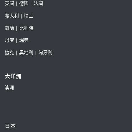
英國
|
德國
|
法國
義大利
|
瑞士
荷蘭
|
比利時
丹麥
|
瑞典
捷克
|
奧地利
|
匈牙利
大洋洲
澳洲
日本