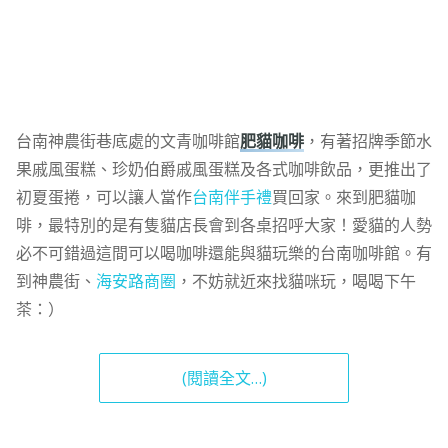
台南神農街巷底處的文青咖啡館
肥貓咖啡
，有著招牌季節水
果戚風蛋糕、珍奶伯爵戚風蛋糕及各式咖啡飲品，更推出了
初夏蛋捲，可以讓人當作
台南伴手禮
買回家。來到肥貓咖
啡，最特別的是有隻貓店長會到各桌招呼大家！愛貓的人勢
必不可錯過這間可以喝咖啡還能與貓玩樂的台南咖啡館。有
到神農街、
海安路商圈
，不妨就近來找貓咪玩，喝喝下午
茶：）
(閱讀全文…)