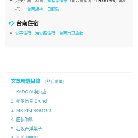
更多推薦：85折
高鐵聯票優惠
（輸入折扣碼「
THSRTW9
」再9
折）｜
台南旗袍一日體驗
台南住宿
安平住宿
｜
海安路住宿
｜
台南汽車旅館
文章精選目錄
[點我隱藏]
1.
KADOYA喫茶店
2.
參步伍食 Brunch
3.
MR PIKI Roasters
4.
肥貓咖啡
5.
名坂奇洋菓子
6.
深藍咖啡館