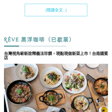
(閱讀全文…)
RÊVE 黑浮咖啡
（已歇業）
台灣視角嶄新詮釋義法珍饌，現點現做新菜上市！台南國賓
店