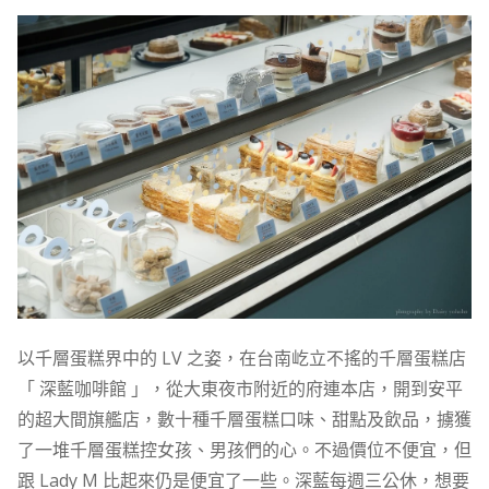
以千層蛋糕界中的 LV 之姿，在台南屹立不搖的千層蛋糕店
「 深藍咖啡館 」，從大東夜市附近的府連本店，開到安平
的超大間旗艦店，數十種千層蛋糕口味、甜點及飲品，擄獲
了一堆千層蛋糕控女孩、男孩們的心。不過價位不便宜，但
跟 Lady M 比起來仍是便宜了一些。深藍每週三公休，想要