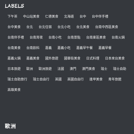
LABELS
下午茶
中山站美食
仁德美食
北海道
台中
台中伴手禮
台中美食
台北
台北住宿
台北小吃
台北美食
台南中西區美食
台南伴手禮
台南宵夜
台南小吃
台南景點
台南東區美食
台南火鍋
台南美食
台南飲料
嘉義
嘉義小吃
嘉義早午餐
嘉義早餐
嘉義火鍋
嘉義美食
國外旅遊
國華街美食
日式料理
日本來台美食
日本旅遊
歐洲
歐洲旅遊
法國
澳門
澳門美食
瑞士
瑞士自助
瑞士自助旅行
瑞士自由行
英國
英國自由行
逢甲美食
青年旅館
高雄美食
歐洲