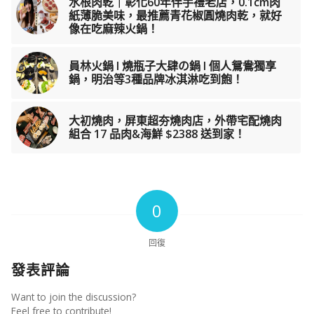
水根肉乾｜彰化60年伴手禮老店，0.1cm肉
紙薄脆美味，最推薦青花椒圓燒肉乾，就好
像在吃麻辣火鍋！
員林火鍋 I 燒瓶子大肆の鍋 I 個人鴛鴦獨享
鍋，明治等3種品牌冰淇淋吃到飽！
大初燒肉，屏東超夯燒肉店，外帶宅配燒肉
組合 17 品肉&海鮮 $2388 送到家！
0
回復
發表評論
Want to join the discussion?
Feel free to contribute!