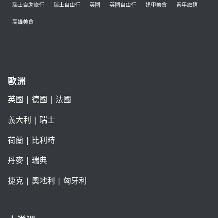
瑞士自助旅行
瑞士自由行
英國
英國自由行
逢甲美食
青年旅館
高雄美食
歐洲
英國
|
德國
|
法國
義大利
|
瑞士
荷蘭
|
比利時
丹麥
|
瑞典
捷克
|
奧地利
|
匈牙利