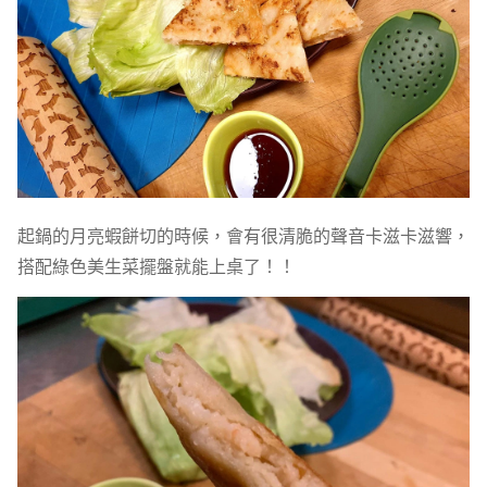
起鍋的月亮蝦餅切的時候，會有很清脆的聲音卡滋卡滋響，
搭配綠色美生菜擺盤就能上桌了！！