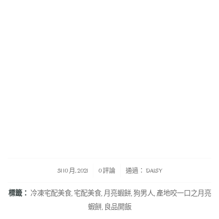
/
/
31 10 月, 2021
0 評論
通過：
DAISY
標籤：
冷凍宅配美食
,
宅配美食
,
月亮蝦餅
,
狗男人
,
產地咬一口之月亮
蝦餅
,
良品開飯