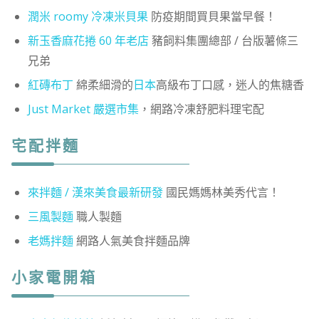
潤米 roomy 冷凍米貝果
防疫期間買貝果當早餐！
新玉香麻花捲 60 年老店
豬飼料集團總部 / 台版薯條三
兄弟
紅磚布丁
綿柔細滑的
日本
高級布丁口感，迷人的焦糖香
Just Market 嚴選市集
，網路冷凍舒肥料理宅配
宅配拌麵
來拌麵 / 漢來美食最新研發
國民媽媽林美秀代言！
三風製麵
職人製麵
老媽拌麵
網路人氣美食拌麵品牌
小家電開箱