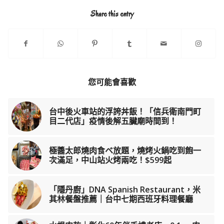
Share this entry
您可能會喜歡
台中後火車站的浮誇丼飯！「信兵衛南門町
目二代店」疫情後解五臟廟時間到！
極醬太郎燒肉食ベ放題，燒烤火鍋吃到飽一
次滿足，中山站火烤兩吃！$599起
「隱丹廚」DNA Spanish Restaurant，米
其林餐盤推薦｜台中七期西班牙料理餐廳