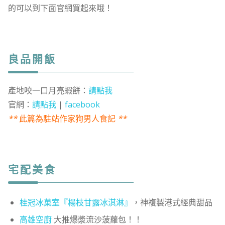
的可以到下面官網買起來哦！
良品開飯
產地咬一口月亮蝦餅：
請點我
官網：
請點我
|
facebook
**
此篇為駐站作家狗男人食記
**
宅配美食
桂冠冰菓室『楊枝甘露冰淇淋』
，神複製港式經典甜品
高雄空廚
大推爆漿流沙菠蘿包！！