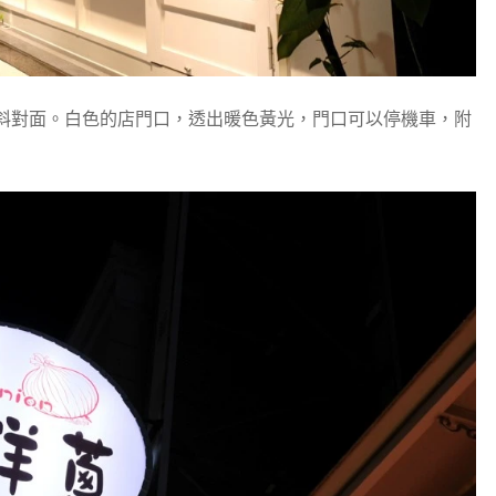
斜對面。白色的店門口，透出暖色黃光，門口可以停機車，附