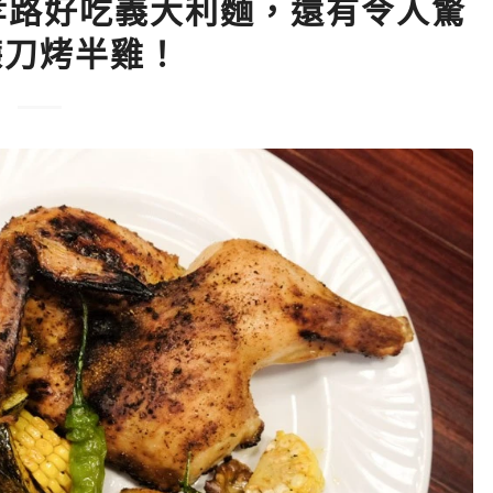
孝路好吃義大利麵，還有令人驚
鐮刀烤半雞！