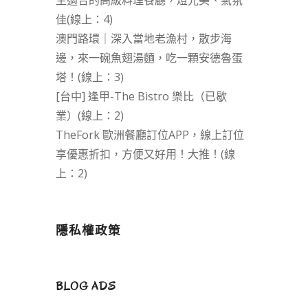
生適合的高級料理餐廳，燈光美、氣氛
佳(線上：4)
澳門路環｜深入當地老漁村，散步海
邊，來一碗魚翅湯麵，吃一顆安德魯蛋
塔！(線上：3)
[台中] 逢甲-The Bistro 樂比（已歇
業）(線上：2)
TheFork 歐洲餐廳訂位APP，線上訂位
享優惠折扣，方便又好用！大推！(線
上：2)
隱私權政策
BLOG ADS