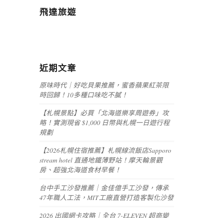
飛達旅遊
近期文章
原味時代｜好吃貝果推薦，蜜香蘋果紅茶限
時回歸！10多種口味吃不膩！
【札幌景點】必買「北海道樂享周遊券」攻
略！實測現省 $1,000 日幣與札幌一日遊行程
規劃
【2026札幌住宿推薦】札幌線流飯店Sapporo
stream hotel 直通地鐵薄野站！摩天輪景觀
房、超強北海道食材早餐！
台中手工沙發推薦｜金佳億手工沙發，傳承
47年職人工法，MIT工廠直營打造客製化沙發
2026 出國網卡攻略｜全台 7-ELEVEN 超商變