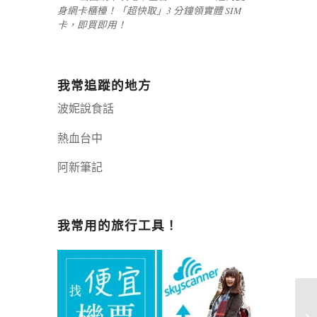
身網卡櫃檯！「超快取」3 分鐘領實體 SIM
卡，即買即用！
我常追蹤的地方
波妮說食話
熱血台中
阿新筆記
嘉義+1 | 嘉義加一
辣個露營
我常用的旅行工具！