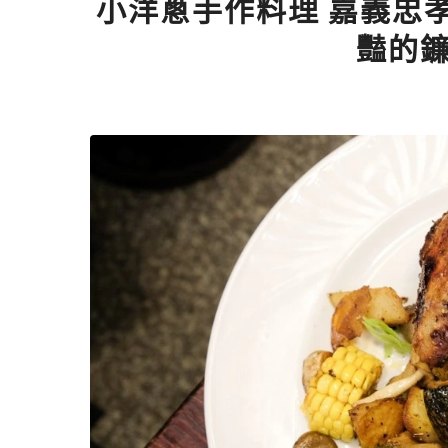
小洋蔥手作料理 嘉義忠
豔的