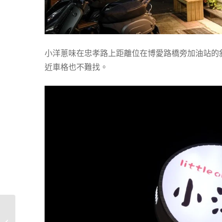
小洋蔥味在忠孝路上距離位在博愛路橋旁加油站的
近車格也不難找。
Just Market 嚴選市集，
網路冷凍舒肥料理宅