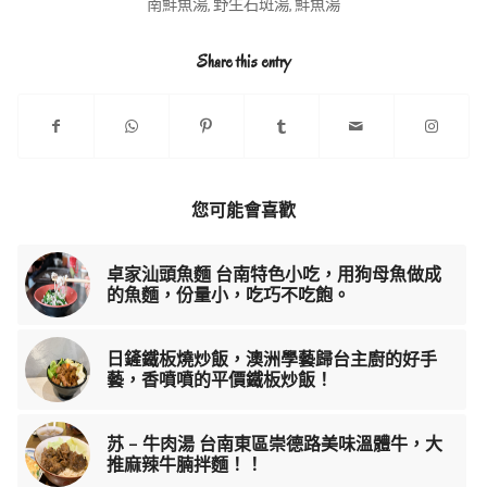
南鮮魚湯
,
野生石斑湯
,
鮮魚湯
Share this entry
您可能會喜歡
卓家汕頭魚麵 台南特色小吃，用狗母魚做成
的魚麵，份量小，吃巧不吃飽。
日鏟鐵板燒炒飯，澳洲學藝歸台主廚的好手
藝，香噴噴的平價鐵板炒飯！
苏 – 牛肉湯 台南東區崇德路美味溫體牛，大
推麻辣牛腩拌麵！！