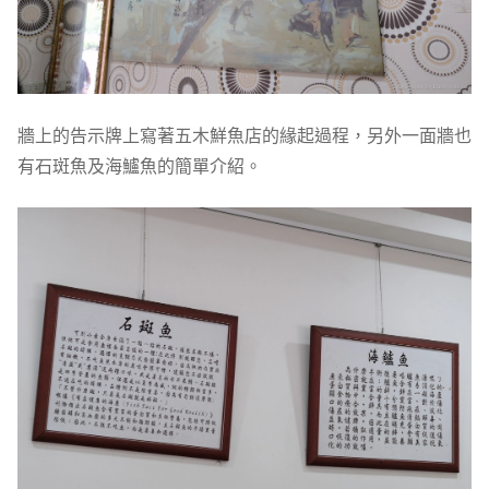
牆上的告示牌上寫著五木鮮魚店的緣起過程，另外一面牆也
有石斑魚及海鱸魚的簡單介紹。