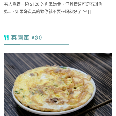
有人覺得一碗 $120 的魚湯嫌貴，但其實這可是石斑魚
欸…，如果嫌貴真的勸你就不要來喝就好了 ^^||
菜圃蛋 $30