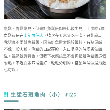
魚鬆、肉鬆常見，但是鮭魚鬆飯倒是比較少見。上次吃到鮭
魚鬆飯是在
山記魚仔店
，這次在五木又吃一次，只能說…，
我認真不愛鮭魚鬆飯，因為鮭魚鬆太過於細粒，有點偏鹹，
不像一般肉鬆、魚鬆的口感蓬鬆，入口咀嚼的時候香氣四
溢。雖然說有特色，但我下次應該是不會再點鮭魚鬆飯這個
餐點。不過白飯煮得蠻好，粒粒分明的，搭配魚湯做湯泡飯
也可以。
生猛石斑魚肉（小） $120