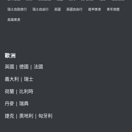
瑞士自助旅行
瑞士自由行
英國
英國自由行
逢甲美食
青年旅館
高雄美食
歐洲
英國
|
德國
|
法國
義大利
|
瑞士
荷蘭
|
比利時
丹麥
|
瑞典
捷克
|
奧地利
|
匈牙利