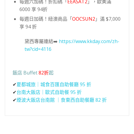
每週六加碼！折扣碼「
EEASAT2
」，歐美滿
6000 享 94折
每週日加碼！紐澳商品「
OOCSUN2
」滿 $7,000
享 94 折
黛西專屬連結➡️
https://www.kkday.com/zh-
tw?cid=4116
飯店 Buffet
82折
起
✔
夏都城旅｜城食百匯自助餐廳 95 折
✔
台南大飯店｜歐式自助餐 95 折
✔
煙波大飯店台南館 ｜食東西自助餐廳 82 折