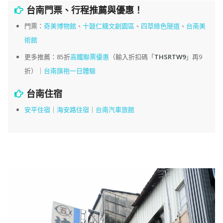
台南門票、行程推薦與優惠！
門票：
奇美博物館
、
十鼓仁糖文創園區
、
四草綠色隧道
、
台南美
術館
更多推薦：85折
高鐵聯票優惠
（輸入折扣碼「
THSRTW9
」再9
折）｜
台南旗袍一日體驗
台南住宿
安平住宿
｜
海安路住宿
｜
台南汽車旅館