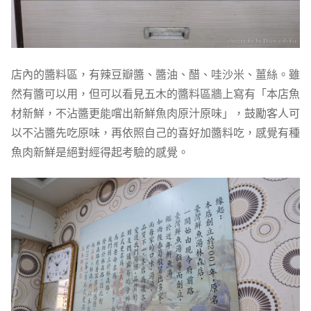
店內的醬料區，有辣豆瓣醬、醬油、醋、哇沙米、薑絲。雖
然有醬可以用，但可以看見五木的醬料區牆上寫有「本店魚
材新鮮，不沾醬更能嚐出新鮮魚肉原汁原味」，鼓勵客人可
以不沾醬先吃原味，再依照自己的喜好加醬料吃，感覺有種
魚肉新鮮是絕對經得起考驗的感覺。