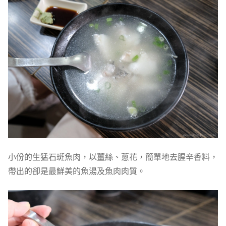
小份的生猛石斑魚肉，以薑絲、蔥花，簡單地去腥辛香料，
帶出的卻是最鮮美的魚湯及魚肉肉質。