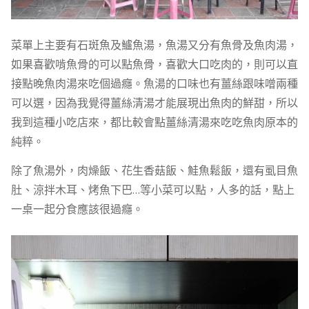
菜單上主要有石斑魚及鱸魚湯，魚湯又分有魚骨及魚肉湯，
如果喜歡啃魚骨的可以點魚骨，喜歡大口吃肉的，則可以直
接點晚魚肉湯來吃個過癮。魚湯的口味也有薑絲跟味噌兩種
可以選，因為我覺得薑絲清湯才能展現出魚肉的鮮甜，所以
我到這種小吃店來，都比較會點薑絲清湯來吃吃魚肉原本的
純粹。
除了魚湯外，肉燥飯、花生香菇飯、鮭魚鬆飯，還有虱目魚
肚、涼拌木耳、烤魚下巴…等小菜可以點，人多的話，點上
一桌一起分食應該很過癮。