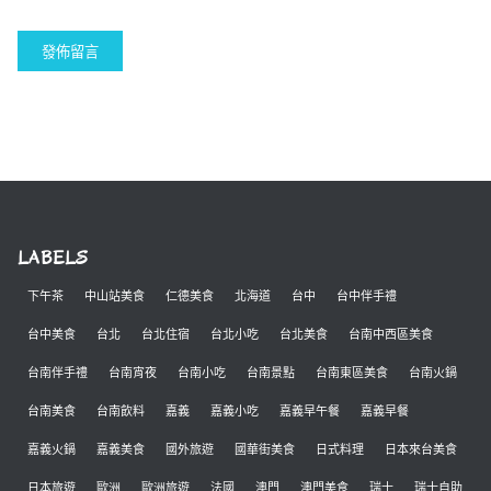
LABELS
下午茶
中山站美食
仁德美食
北海道
台中
台中伴手禮
台中美食
台北
台北住宿
台北小吃
台北美食
台南中西區美食
台南伴手禮
台南宵夜
台南小吃
台南景點
台南東區美食
台南火鍋
台南美食
台南飲料
嘉義
嘉義小吃
嘉義早午餐
嘉義早餐
嘉義火鍋
嘉義美食
國外旅遊
國華街美食
日式料理
日本來台美食
日本旅遊
歐洲
歐洲旅遊
法國
澳門
澳門美食
瑞士
瑞士自助